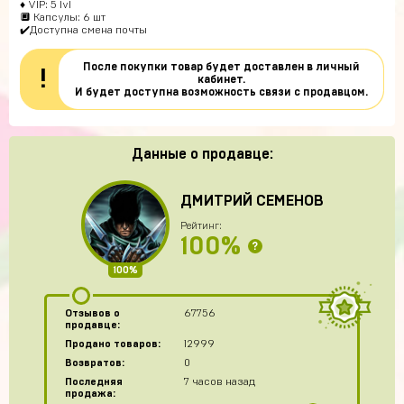
♦ VIP: 5 lvl
🔲 Капсулы: 6 шт
✔️Доступна смена почты
После покупки товар будет доставлен в личный
!
кабинет.
И будет доступна возможность связи с продавцом.
Данные о продавце:
ДМИТРИЙ СЕМЕНОВ
Рейтинг:
100%
?
100%
Отзывов о
67756
продавце:
Продано товаров:
12999
Возвратов:
0
Последняя
7 часов назад
продажа: