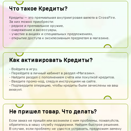
Что такое Кредиты?
stickers01
15 часов назад
Кредиты — это премиальная внутриигровая валюта в CrossFire.
За них можно приобрести:
сайт годный
- редкое и премиальное оружие,
- снаряжение и аксессуары,
Эльжан Якутов
14 часов назад
- участие в акциях и специальных предложениях,
- открытие доступа к эксклюзивным предметам в магазине.
Помогите пожалуйста, как войти в аккаунт????
seruipol
12 часов назад
что за промо коды ?
Как активировать Кредиты?
Новый Поэт
12 часов назад
- Войдите в игру.
Получил акаунт все работает
- Перейдите в личный кабинет в раздел «Магазин».
- Найдите раздел с пополнением счёта или покупкой кредитов.
vladimirleonov155
11 часов назад
- Введите промо-код, следуя инструкциям на сайте.
- Подтвердите операцию, чтобы кредиты были зачислены на ваш
Я купил акк
аккаунт.
Максим Донченко
10 часов назад
МД
Привет
Не пришел товар. Что делать?
Тимур Абдуллаев
9 часов назад
Если заказ не пришёл или возникли с ним проблемы, пожалуйста,
Норм
обратитесь в нашу службу поддержки. Найдем быстрое решение.
В случае, если проблему не удастся устранить, предложим замену
Дании Бабин
7 часов назад