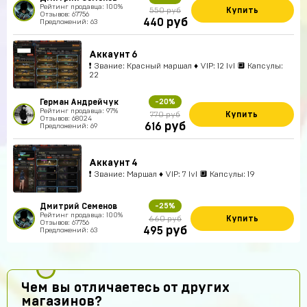
Рейтинг продавца: 100%
Купить
550 руб
Отзывов: 67756
руб
440
Предложений: 63
Аккаунт 6
❗ Звание: Красный маршал ♦ VIP: 12 lvl 🔲 Капсулы:
22
Герман Андрейчук
-20%
Рейтинг продавца: 97%
Купить
770 руб
Отзывов: 68024
руб
616
Предложений: 69
Аккаунт 4
❗ Звание: Маршал ♦ VIP: 7 lvl 🔲 Капсулы: 19
Дмитрий Семенов
-25%
Рейтинг продавца: 100%
Купить
660 руб
Отзывов: 67756
руб
495
Предложений: 63
Чем вы отличаетесь от других
магазинов?