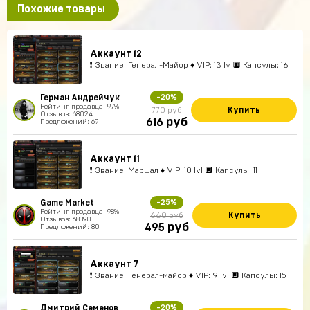
Похожие товары
Аккаунт 12
❗ Звание: Генерал-Майор ♦ VIP: 13 lv 🔲 Капсулы: 16
Герман Андрейчук
-20%
Рейтинг продавца: 97%
Купить
770 руб
Отзывов: 68024
руб
616
Предложений: 69
Аккаунт 11
❗ Звание: Маршал ♦ VIP: 10 lvl 🔲 Капсулы: 11
Game Market
-25%
Рейтинг продавца: 98%
Купить
660 руб
Отзывов: 68390
руб
495
Предложений: 80
Аккаунт 7
❗ Звание: Генерал-майор ♦ VIP: 9 lvl 🔲 Капсулы: 15
Дмитрий Семенов
-20%