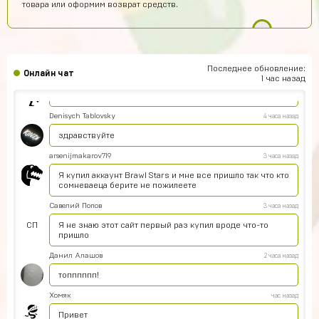
товара или оформим возврат средств.
А точно без обмана???
Кирилл Васильев
7 часов назад
Всё круто!
Последнее обновление:
Онлайн чат
Re:пингвин
6 часов назад
1 час назад
Хорошо может куплю
Denisych Tablovsky
4 часа назад
здравствуйте
arsenijmakarov719
3 часа назад
Я купил аккаунт Brawl Stars и мне все пришло так что кто
сомневаеца берите не пожилеете
Савелий Попов
3 часа назад
СП
Я не знаю этот сайт первый раз купил вроде что-то
пришло
Данил Алашов
2 часа назад
топппппп!
Хомяк
час назад
Привет