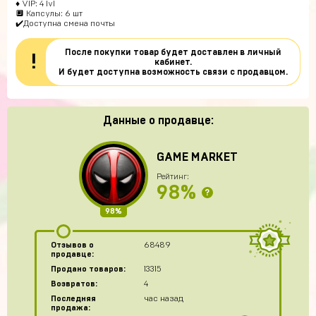
♦ VIP: 4 lvl
🔲 Капсулы: 6 шт
✔️Доступна смена почты
После покупки товар будет доставлен в личный
!
кабинет.
И будет доступна возможность связи с продавцом.
Данные о продавце:
GAME MARKET
Рейтинг:
98%
?
98%
Отзывов о
68489
продавце:
Продано товаров:
13315
Возвратов:
4
Последняя
час назад
продажа: