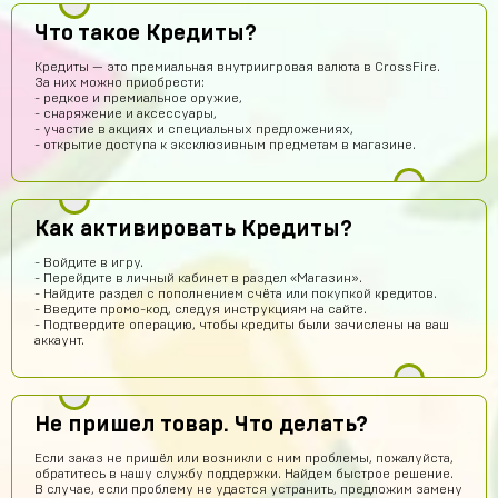
Кирилл Милов
13 часов назад
Что такое Кредиты?
Норм???
Кредиты — это премиальная внутриигровая валюта в CrossFire.
Ера Ера
12 часов назад
За них можно приобрести:
- редкое и премиальное оружие,
Это правда
- снаряжение и аксессуары,
- участие в акциях и специальных предложениях,
Sobolev-Dimas
11 часов назад
- открытие доступа к эксклюзивным предметам в магазине.
Вроде магаз крутой
Тамерлан Хамраев
10 часов назад
Как активировать Кредиты?
Это рили рили
Даниил Анисимов
9 часов назад
- Войдите в игру.
- Перейдите в личный кабинет в раздел «Магазин».
Акк норм
- Найдите раздел с пополнением счёта или покупкой кредитов.
- Введите промо-код, следуя инструкциям на сайте.
Алексей Полочанский
8 часов назад
- Подтвердите операцию, чтобы кредиты были зачислены на ваш
аккаунт.
Сябки😘 аккаунт получил сразу после оплаты
Всеволод Кожин
7 часов назад
Пацаны сайт рили робит! Взял гемов длали промокод
Не пришел товар. Что делать?
вел в гугл плей и все пришло! Я апж не поверил
Если заказ не пришёл или возникли с ним проблемы, пожалуйста,
Геннадий Быков
6 часов назад
обратитесь в нашу службу поддержки. Найдем быстрое решение.
В случае, если проблему не удастся устранить, предложим замену
и ахуел что за такую цену не наебали