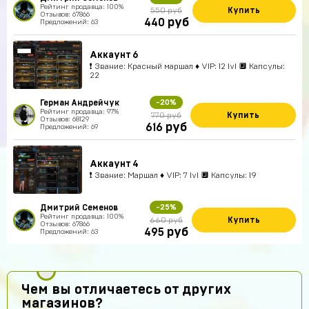
Рейтинг продавца: 100%
Купить
550 руб
Отзывов: 67866
руб
440
Предложений: 63
Аккаунт 6
❗ Звание: Красный маршал ♦ VIP: 12 lvl 🔲 Капсулы:
22
Герман Андрейчук
-20%
Рейтинг продавца: 97%
Купить
770 руб
Отзывов: 68129
руб
616
Предложений: 69
Аккаунт 4
❗ Звание: Маршал ♦ VIP: 7 lvl 🔲 Капсулы: 19
Дмитрий Семенов
-25%
Рейтинг продавца: 100%
Купить
660 руб
Отзывов: 67866
руб
495
Предложений: 63
Чем вы отличаетесь от других
магазинов?