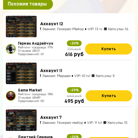
Похожие товары
Аккаунт 12
❗ Звание: Генерал-Майор ♦ VIP: 13 lv 🔲 Капсулы: 16
Герман Андрейчук
-20%
Рейтинг продавца: 97%
Купить
770 руб
Отзывов: 68129
руб
616
Предложений: 69
Аккаунт 11
❗ Звание: Маршал ♦ VIP: 10 lvl 🔲 Капсулы: 11
Game Market
-25%
Рейтинг продавца: 98%
Купить
660 руб
Отзывов: 68489
руб
495
Предложений: 80
Аккаунт 7
❗ Звание: Генерал-майор ♦ VIP: 9 lvl 🔲 Капсулы: 15
Дмитрий Семенов
-20%