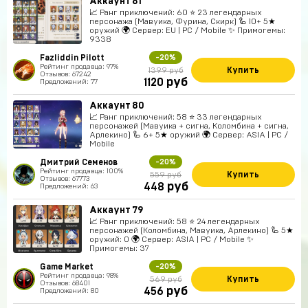
Аккаунт 81
📈 Ранг приключений: 60 ⭐ 23 легендарных
персонажа (Мавуика, Фурина, Скирк) 🦾 10+ 5★
оружий 🌍 Сервер: EU | PC / Mobile ✨ Примогемы:
9338
Fazliddin Pilott
-20%
Рейтинг продавца: 97%
Купить
1399 руб
Отзывов: 67242
руб
1120
Предложений: 77
Аккаунт 80
📈 Ранг приключений: 58 ⭐ 33 легендарных
персонажей (Мавуика + сигна, Коломбина + сигна,
Арлекино) 🦾 6+ 5★ оружий 🌍 Сервер: ASIA | PC /
Mobile
Дмитрий Семенов
-20%
Рейтинг продавца: 100%
Купить
559 руб
Отзывов: 67773
руб
448
Предложений: 63
Аккаунт 79
📈 Ранг приключений: 58 ⭐ 24 легендарных
персонажей (Коломбина, Мавуика, Арлекино) 🦾 5★
оружий: 0 🌍 Сервер: ASIA | PC / Mobile ✨
Примогемы: 37
Game Market
-20%
Рейтинг продавца: 98%
Купить
569 руб
Отзывов: 68401
руб
456
Предложений: 80