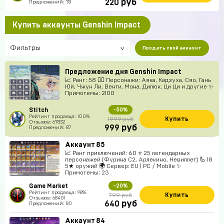
руб
220
Предложений: 78
Купить аккаунты Genshin Impact
Фильтры
Продать свой аккаунт
Предложение дня Genshin Impact
📈 Ранг: 58 🧍‍♀️ Персонажи: Аяка, Кадзуха, Сяо, Гань
Юй, Чжун Ли, Венти, Мона, Дилюк, Ци Ци и другие ✨
Примогемы: 2100
Stitch
-50%
Рейтинг продавца: 100%
Купить
1999 руб
Отзывов: 67832
руб
999
Предложений: 87
Аккаунт 85
📈 Ранг приключений: 60 ⭐ 25 легендарных
персонажей (Фурина C2, Арлекино, Невиллет) 🦾 18
5★ оружий 🌍 Сервер: EU | PC / Mobile ✨
Примогемы: 23
Game Market
-20%
Рейтинг продавца: 98%
Купить
799 руб
Отзывов: 68401
руб
640
Предложений: 80
Аккаунт 84