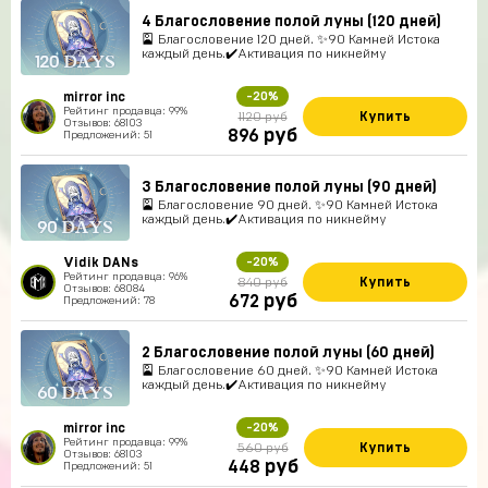
4 Благословение полой луны (120 дней)
🎴 Благословение 120 дней. ✨90 Камней Истока
каждый день.✔️Активация по никнейму
mirror inc
-20%
Рейтинг продавца: 99%
Купить
1120 руб
Отзывов: 68103
руб
896
Предложений: 51
3 Благословение полой луны (90 дней)
🎴 Благословение 90 дней. ✨90 Камней Истока
каждый день.✔️Активация по никнейму
Vidik DANs
-20%
Рейтинг продавца: 96%
Купить
840 руб
Отзывов: 68084
руб
672
Предложений: 78
2 Благословение полой луны (60 дней)
🎴 Благословение 60 дней. ✨90 Камней Истока
каждый день.✔️Активация по никнейму
mirror inc
-20%
Рейтинг продавца: 99%
Купить
560 руб
Отзывов: 68103
руб
448
Предложений: 51