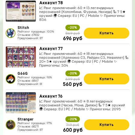
Аккаунт 78
📈 Ранг приключений: 60 ⭐ 13 легендарных
персонажей (Коломбина, Фурина, Нахида) 🦾 7 5★
оружий 🌍 Сервер: EU | PC / Mobile ✨ Примогемы:
836
Stitch
-20%
Рейтинг продавца: 100%
Купить
869 руб
Отзывов: 67832
руб
696
Предложений: 87
Аккаунт 77
📈 Ранг приключений: 60 ⭐ 18 легендарных
персонажей (Арлекино C3, Райден C3, Невиллет) 🦾
20+ 5★ оружий 🌍 Сервер: EU | PC / Mobile ✨
Примогемы: 304
G66G
-20%
Рейтинг продавца: 96%
Купить
699 руб
Отзывов: 68167
руб
560
Предложений: 81
Аккаунт 76
📈 Ранг приключений: 60 ⭐ 8 легендарных
персонажей (Часка, Мона, Дилюк) 🦾 7 5★ оружий
🌍 Сервер: EU | PC / Mobile ✨ Примогемы: 2095
Stranger
-20%
Рейтинг продавца: 97%
Купить
749 руб
Отзывов: 68271
руб
600
Предложений: 87