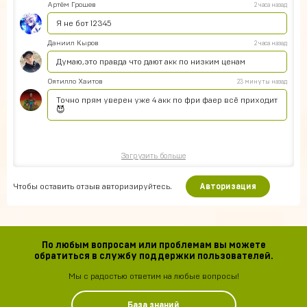
Артём Грошев
2 часа назад
Я не бот 12345
Даниил Кыров
2 часа назад
Думаю,это правда что дают акк по низким ценам
Оятилло Хаитов
23 минуты назад
Точно прям уверен уже 4 акк по фри фаер всё приходит
😈
Загрузить больше
Чтобы оставить отзыв авторизируйтесь.
Авторизация
По любым вопросам или проблемам вы можете
обратиться в службу поддержки пользователей.
Мы с радостью ответим на любые вопросы!
База знаний