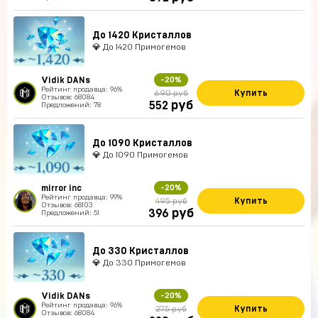
До 1420 Кристаллов
💎 До 1420 Примогемов
Vidik DANs
-20%
Рейтинг продавца: 96%
Купить
690 руб
Отзывов: 68084
руб
552
Предложений: 78
До 1090 Кристаллов
💎 До 1090 Примогемов
mirror inc
-20%
Рейтинг продавца: 99%
Купить
495 руб
Отзывов: 68103
руб
396
Предложений: 51
До 330 Кристаллов
💎 До 330 Примогемов
Vidik DANs
-20%
Рейтинг продавца: 96%
Купить
275 руб
Отзывов: 68084