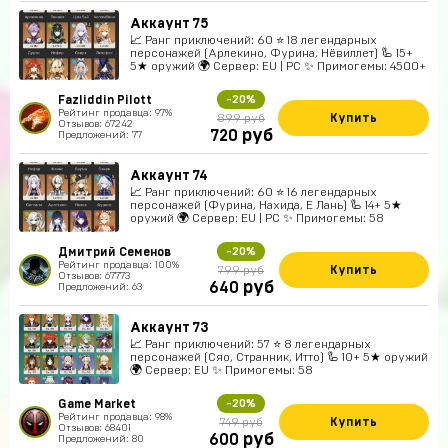
Аккаунт 75
📈 Ранг приключений: 60 ⭐ 18 легендарных
персонажей (Арлекино, Фурина, Нёвиллет) 🦾 15+
5★ оружий 🌍 Сервер: EU | PC ✨ Примогемы: 4500+
Fazliddin Pilott
-20%
Рейтинг продавца: 97%
Купить
899 руб
Отзывов: 67242
руб
720
Предложений: 77
Аккаунт 74
📈 Ранг приключений: 60 ⭐ 16 легендарных
персонажей (Фурина, Нахида, Е Лань) 🦾 14+ 5★
оружий 🌍 Сервер: EU | PC ✨ Примогемы: 58
Дмитрий Семенов
-20%
Рейтинг продавца: 100%
Купить
799 руб
Отзывов: 67773
руб
640
Предложений: 63
Аккаунт 73
📈 Ранг приключений: 57 ⭐ 8 легендарных
персонажей (Сяо, Странник, Итто) 🦾 10+ 5★ оружий
🌍 Сервер: EU ✨ Примогемы: 58
Game Market
-20%
Рейтинг продавца: 98%
Купить
749 руб
Отзывов: 68401
руб
600
Предложений: 80