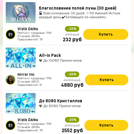
Благословение полой луны (30 дней)
🎴 Благословение 30 дней. ✨90 Камней Истока
каждый день.✔️Активация по никнейму
Vidik DANs
-20%
Рейтинг продавца: 96%
Купить
290 руб
Отзывов: 68084
руб
232
Предложений: 78
All-In Pack
💎 До 13080 Примогемов.
mirror inc
-20%
Рейтинг продавца: 99%
Купить
6099 руб
Отзывов: 68103
руб
4880
Предложений: 51
До 8080 Кристаллов
💎 До 8080 Примогемов
Vidik DANs
-20%
Рейтинг продавца: 96%
Купить
3190 руб
Отзывов: 68084
руб
2552
Предложений: 78