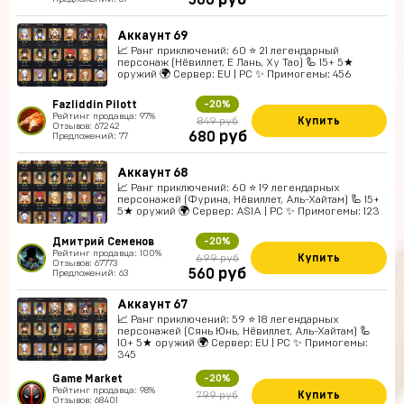
руб
560
Аккаунт 69
📈 Ранг приключений: 60 ⭐ 21 легендарный
персонаж (Нёвиллет, Е Лань, Ху Тао) 🦾 15+ 5★
оружий 🌍 Сервер: EU | PC ✨ Примогемы: 456
Fazliddin Pilott
-20%
Рейтинг продавца: 97%
Купить
849 руб
Отзывов: 67242
руб
680
Предложений: 77
Аккаунт 68
📈 Ранг приключений: 60 ⭐ 19 легендарных
персонажей (Фурина, Нёвиллет, Аль-Хайтам) 🦾 15+
5★ оружий 🌍 Сервер: ASIA | PC ✨ Примогемы: 123
Дмитрий Семенов
-20%
Рейтинг продавца: 100%
Купить
699 руб
Отзывов: 67773
руб
560
Предложений: 63
Аккаунт 67
📈 Ранг приключений: 59 ⭐ 18 легендарных
персонажей (Сянь Юнь, Нёвиллет, Аль-Хайтам) 🦾
10+ 5★ оружий 🌍 Сервер: EU | PC ✨ Примогемы:
345
Game Market
-20%
Рейтинг продавца: 98%
Купить
799 руб
Отзывов: 68401