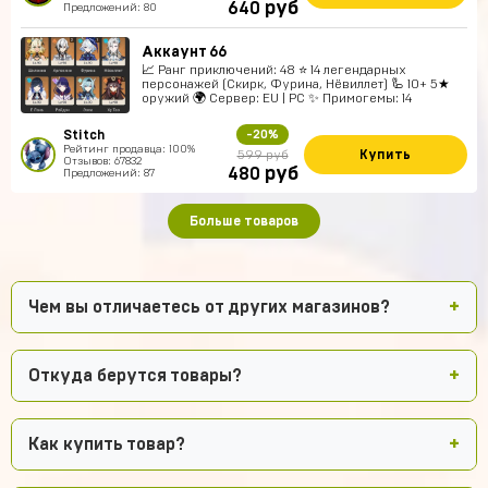
руб
640
Предложений: 80
Аккаунт 66
📈 Ранг приключений: 48 ⭐ 14 легендарных
персонажей (Скирк, Фурина, Нёвиллет) 🦾 10+ 5★
оружий 🌍 Сервер: EU | PC ✨ Примогемы: 14
Stitch
-20%
Рейтинг продавца: 100%
Купить
599 руб
Отзывов: 67832
руб
480
Предложений: 87
Больше товаров
Чем вы отличаетесь от других магазинов?
Откуда берутся товары?
Как купить товар?