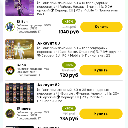
📈 Ранг приключений: 60 ⭐ 10 легендарных
персонажей (Райдэн, Нахида, Эмилия) 🦾 5 5★
оружий 🌍 Сервер: EU | PC / Mobile ✨ Примогемы:
1540
Stitch
-20%
Рейтинг продавца: 100%
Купить
1299 руб
Отзывов: 67832
руб
1040
Предложений: 87
Аккаунт 83
📈 Ранг приключений: 60 ⭐ 12 легендарных
персонажей (Сяо, Венти, Странник) 🦾 7 5★ оружий
🌍 Сервер: EU | PC / Mobile ✨ Примогемы: 23
G66G
-20%
Рейтинг продавца: 96%
Купить
899 руб
Отзывов: 68167
руб
720
Предложений: 81
Аккаунт 82
📈 Ранг приключений: 60 ⭐ 35 легендарных
персонажей (Нёвиллет, Фурина, Арлекино) 🦾 20+
5★ оружий 🌍 Сервер: EU | PC / Mobile ✨
Примогемы: 23
Stranger
-20%
Рейтинг продавца: 97%
Купить
919 руб
Отзывов: 68271
руб
736
Предложений: 87