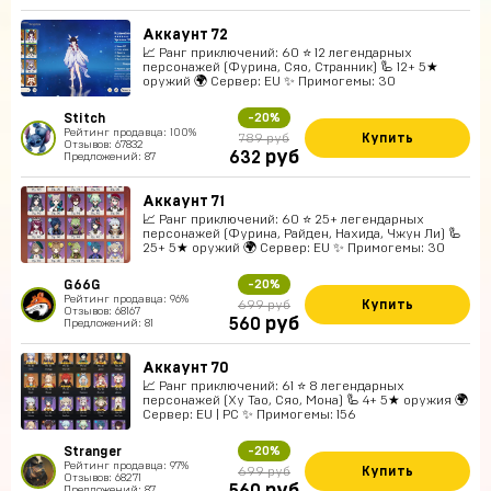
Аккаунт 72
📈 Ранг приключений: 60 ⭐ 12 легендарных
персонажей (Фурина, Сяо, Странник) 🦾 12+ 5★
оружий 🌍 Сервер: EU ✨ Примогемы: 30
Stitch
-20%
Рейтинг продавца: 100%
Купить
789 руб
Отзывов: 67832
руб
632
Предложений: 87
Аккаунт 71
📈 Ранг приключений: 60 ⭐ 25+ легендарных
персонажей (Фурина, Райден, Нахида, Чжун Ли) 🦾
25+ 5★ оружий 🌍 Сервер: EU ✨ Примогемы: 30
G66G
-20%
Рейтинг продавца: 96%
Купить
699 руб
Отзывов: 68167
руб
560
Предложений: 81
Аккаунт 70
📈 Ранг приключений: 61 ⭐ 8 легендарных
персонажей (Ху Тао, Сяо, Мона) 🦾 4+ 5★ оружия 🌍
Сервер: EU | PC ✨ Примогемы: 156
Stranger
-20%
Рейтинг продавца: 97%
Купить
699 руб
Отзывов: 68271
Предложений: 87