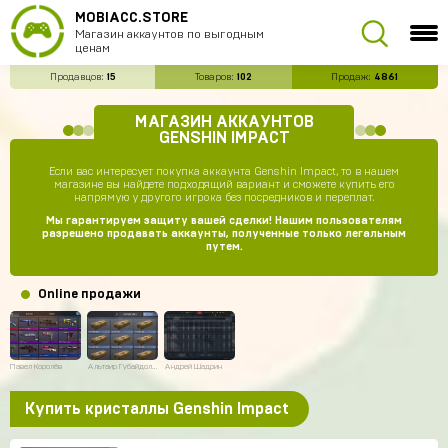
MOBIACC.STORE
Магазин аккаунтов по выгодным
ценам
Продавцов:
15
Товаров:
102
Продаж:
4861
МАГАЗИН АККАУНТОВ
GENSHIN IMPACT
Если вас интересует покупка аккаунта Genshin Impact, то в нашем
магазине вы найдете подходящий вариант и сможете купить его
напрямую у другого игрока без посредников и переплат.
Мы гарантируем защиту вашей сделки! Нашим пользователям
разрешено продавать аккаунты, полученные только легальным
путем.
Online продажи
Павел Королёв
Альтаир Губайдолла
Андрей Шадрин
Купить кристаллы Genshin Impact