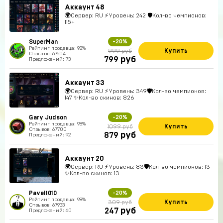
Аккаунт 48
🌍Сервер: RU ⚡Уровень: 242 🛡Кол-во чемпионов:
115+
SuperMan
-20%
Рейтинг продавца: 98%
Купить
999 руб
Отзывов: 67604
руб
799
Предложений: 73
Аккаунт 33
🌍Сервер: RU ⚡Уровень: 349🛡Кол-во чемпионов:
147 ✨Кол-во скинов: 826
Gary Judson
-20%
Рейтинг продавца: 98%
Купить
1099 руб
Отзывов: 67700
руб
879
Предложений: 92
Аккаунт 20
🌍Сервер: RU ⚡Уровень: 83🛡Кол-во чемпионов: 13
✨Кол-во скинов: 13
Pavel1010
-20%
Рейтинг продавца: 98%
Купить
309 руб
Отзывов: 67933
руб
247
Предложений: 60