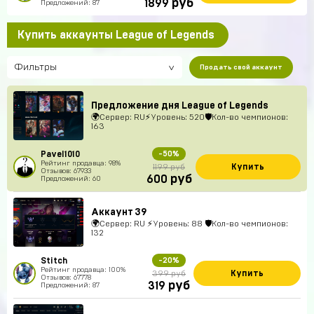
руб
1899
Предложений: 87
Купить аккаунты League of Legends
Фильтры
Продать свой аккаунт
Предложение дня League of Legends
🌍Сервер: RU⚡Уровень: 520🛡Кол-во чемпионов:
163
Pavel1010
-50%
Рейтинг продавца: 98%
Купить
1199 руб
Отзывов: 67933
руб
600
Предложений: 60
Аккаунт 39
🌍Сервер: RU ⚡Уровень: 88 🛡Кол-во чемпионов:
132
Stitch
-20%
Рейтинг продавца: 100%
Купить
399 руб
Отзывов: 67778
руб
319
Предложений: 87