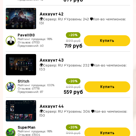
руб
879
Аккаунт 42
🌍Сервер: RU ⚡Уровень: 242 🛡Кол-во чемпионов:
131
Pavel1010
-20%
Рейтинг продавца: 98%
Купить
899 руб
Отзывов: 67933
руб
719
Предложений: 60
Аккаунт 43
🌍Сервер: RU ⚡Уровень: 232 🛡Кол-во чемпионов:
133
Stitch
-20%
Рейтинг продавца: 100%
Купить
699 руб
Отзывов: 67778
руб
559
Предложений: 87
Аккаунт 44
🌍Сервер: RU ⚡Уровень: 306 🛡Кол-во чемпионов:
150
SuperMan
-20%
Рейтинг продавца: 98%
Купить
999 руб
Отзывов: 67604