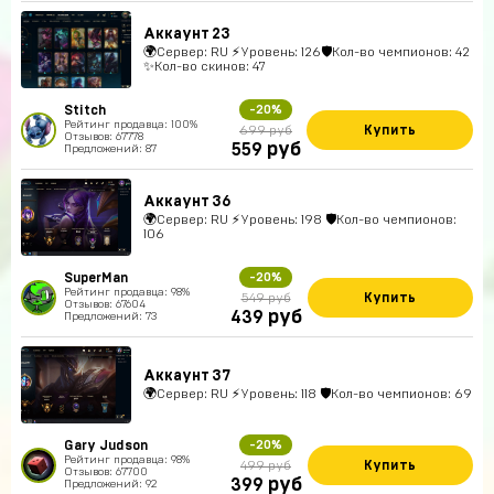
Аккаунт 23
🌍Сервер: RU ⚡Уровень: 126🛡Кол-во чемпионов: 42
✨Кол-во скинов: 47
Stitch
-20%
Рейтинг продавца: 100%
Купить
699 руб
Отзывов: 67778
руб
559
Предложений: 87
Аккаунт 36
🌍Сервер: RU ⚡Уровень: 198 🛡Кол-во чемпионов:
106
SuperMan
-20%
Рейтинг продавца: 98%
Купить
549 руб
Отзывов: 67604
руб
439
Предложений: 73
Аккаунт 37
🌍Сервер: RU ⚡Уровень: 118 🛡Кол-во чемпионов: 69
Gary Judson
-20%
Рейтинг продавца: 98%
Купить
499 руб
Отзывов: 67700
руб
399
Предложений: 92