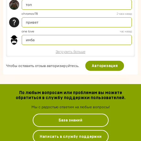
топ
chromov78
2 часа назад
привет
one love
час назад
имба
Загрузить больше
Чтобы оставить отзыв авторизируйтесь.
Авторизация
По любым вопросам или проблемам вы можете
обратиться в службу поддержки пользователей.
Мы с радостью ответим на любые вопросы!
База знаний
Написать в службу поддержки