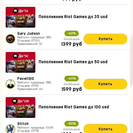
Пополнение Riot Games до 35 usd
Gary Judson
-60%
Рейтинг продавца: 98%
Купить
3529 руб
Отзывов: 67700
руб
1399
Предложений: 92
Пополнение Riot Games до 50 usd
Pavel1010
-69%
Рейтинг продавца: 98%
Купить
5025 руб
Отзывов: 67933
руб
1599
Предложений: 60
Пополнение Riot Games до 100 usd
Stitch
-80%
Рейтинг продавца: 100%
Купить
10045 руб
Отзывов: 67778