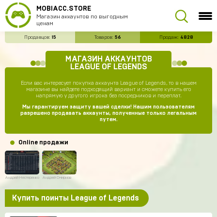
MOBIACC.STORE
Магазин аккаунтов по выгодным
ценам
Продавцов:
15
Товаров:
56
Продаж:
4828
МАГАЗИН АККАУНТОВ
LEAGUE OF LEGENDS
Если вас интересует покупка аккаунта League of Legends, то в нашем
магазине вы найдете подходящий вариант и сможете купить его
напрямую у другого игрока без посредников и переплат.
Мы гарантируем защиту вашей сделки! Нашим пользователям
разрешено продавать аккаунты, полученные только легальным
путем.
Online продажи
Андрей Нестеренко
Андрей Смирнов
Купить поинты League of Legends