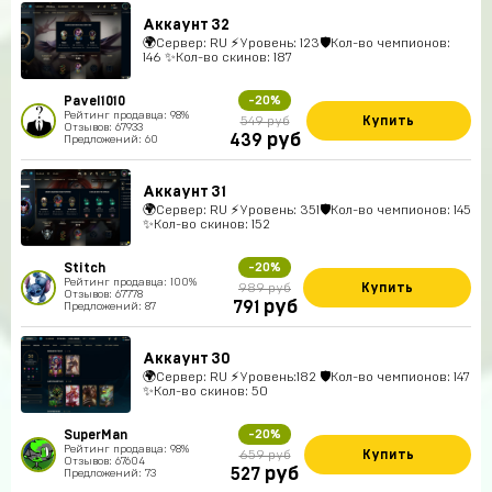
Аккаунт 32
🌍Сервер: RU ⚡Уровень: 123🛡Кол-во чемпионов:
146 ✨Кол-во скинов: 187
Pavel1010
-20%
Рейтинг продавца: 98%
Купить
549 руб
Отзывов: 67933
руб
439
Предложений: 60
Аккаунт 31
🌍Сервер: RU ⚡Уровень: 351🛡Кол-во чемпионов: 145
✨Кол-во скинов: 152
Stitch
-20%
Рейтинг продавца: 100%
Купить
989 руб
Отзывов: 67778
руб
791
Предложений: 87
Аккаунт 30
🌍Сервер: RU ⚡Уровень:182 🛡Кол-во чемпионов: 147
✨Кол-во скинов: 50
SuperMan
-20%
Рейтинг продавца: 98%
Купить
659 руб
Отзывов: 67604
руб
527
Предложений: 73