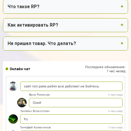
Что такое RP?
Как активировать RP?
Не пришел товар. Что делать?
Последнее обновление:
Онлайн чат
1 час назад
Геннадий Быков
5 часов назад
сайт топ рили ребят все работает не бойтесь
Ваня Романюк
4 часа назад
Окей
Yaroslav Bulavintcev
4 часа назад
Ку
Тимофей Колесников
3 часа назад