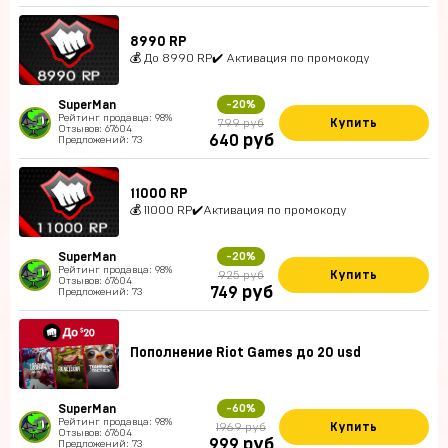
8990 RP
💰 До 8990 RP✔️ Активация по промокоду
SuperMan
-20%
Рейтинг продавца: 98%
Купить
799 руб
Отзывов: 67604
руб
640
Предложений: 73
11000 RP
💰 11000 RP✔️Активация по промокоду
SuperMan
-20%
Рейтинг продавца: 98%
Купить
925 руб
Отзывов: 67604
руб
749
Предложений: 73
Пополнение Riot Games до 20 usd
SuperMan
-60%
Рейтинг продавца: 98%
Купить
1969 руб
Отзывов: 67604
руб
999
Предложений: 73