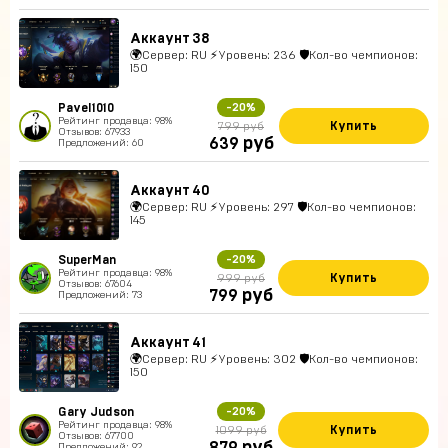
Аккаунт 38
🌍Сервер: RU ⚡Уровень: 236 🛡Кол-во чемпионов:
150
Pavel1010
-20%
Рейтинг продавца: 98%
Купить
799 руб
Отзывов: 67933
руб
639
Предложений: 60
Аккаунт 40
🌍Сервер: RU ⚡Уровень: 297 🛡Кол-во чемпионов:
145
SuperMan
-20%
Рейтинг продавца: 98%
Купить
999 руб
Отзывов: 67604
руб
799
Предложений: 73
Аккаунт 41
🌍Сервер: RU ⚡Уровень: 302 🛡Кол-во чемпионов:
150
Gary Judson
-20%
Рейтинг продавца: 98%
Купить
1099 руб
Отзывов: 67700
Предложений: 92