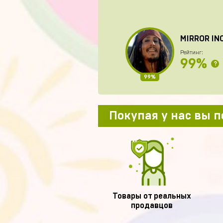
MIRROR IN
Рейтинг:
99%
?
99%
Покупая у нас вы 
Товары от реальных
продавцов