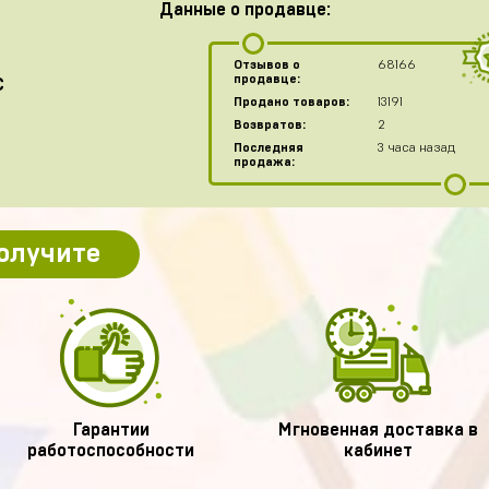
Данные о продавце:
Отзывов о
68166
продавце:
C
Продано товаров:
13191
Возвратов:
2
Последняя
3 часа назад
продажа:
получите
Гарантии
Мгновенная доставка в
работоспособности
кабинет