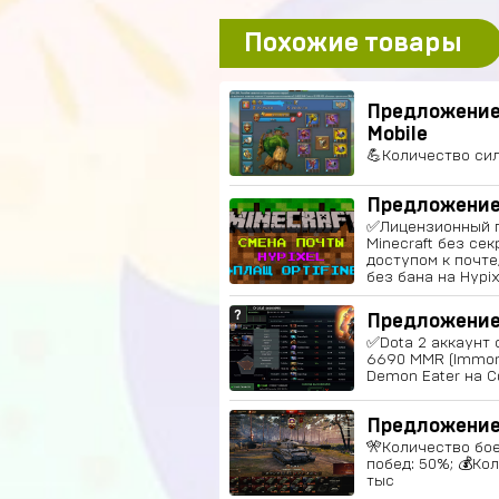
Похожие товары
Предложение
Mobile
💪Количество сил
Предложение 
✅Лицензионный п
Minecraft без сек
доступом к почте
без бана на Hypix
Предложение
✅Dota 2 аккаунт 
6690 MMR (Immort
Demon Eater на 
Предложение
🎌Количество бое
побед: 50%; 💰Ко
тыс