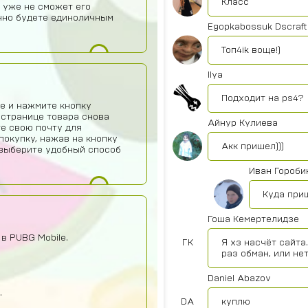
Класс
 уже не сможет его
нно будете единоличным
Egopkabossuk Dscraft
Топ4ik воще!)
Ilya
Подходит на ps4?
е и нажмите кнопку
 странице товара снова
Айнур Кулиева
те свою почту для
покупку, нажав на кнопку
Акк пришел)))
о выберите удобный способ
Иван Гороби
Куда при
Гоша Кемертелидзе
в PUBG Mobile.
ГК
Я хз насчёт сайта
раз обман, или не
Daniel Abazov
.
DA
куплю