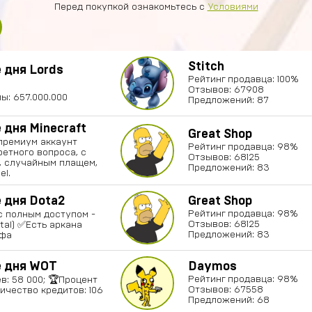
Перед покупкой ознакомьтесь с
Условиями
Stitch
 дня Lords
Рейтинг продавца: 100%
Отзывов: 67908
ы: 657.000.000
Предложений: 87
дня Minecraft
Great Shop
ремиум аккаунт
Рейтинг продавца: 98%
ретного вопроса, с
Отзывов: 68125
, случайным плащем,
Предложений: 83
el.
 дня Dota2
Great Shop
Рейтинг продавца: 98%
с полным доступом -
Отзывов: 68125
al) ✅Есть аркана
Предложений: 83
Сфа
 дня WOT
Daymos
Рейтинг продавца: 98%
в: 58 000; 🏆Процент
Отзывов: 67558
личество кредитов: 106
Предложений: 68