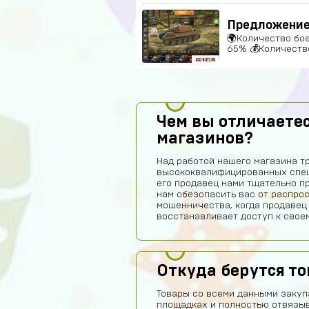
Предложение 
🌍Количество боев
65% 💰Количество
Чем вы отличаетес
магазинов?
Над работой нашего магазина т
высококвалифицированных спец
его продавец нами тщательно п
нам обезопасить вас от распро
мошенничества, когда продавец
восстанавливает доступ к своем
Откуда берутся т
Товары со всеми данными закуп
площадках и полностью отвязы