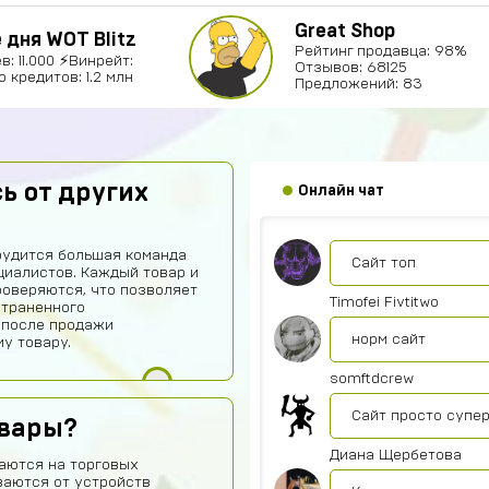
Great Shop
дня WOT Blitz
Рейтинг продавца: 98%
: 11.000 ⚡Винрейт:
Отзывов: 68125
 кредитов: 1.2 млн
Предложений: 83
Игорь Богданович
Збс, не обман👌
ь от других
Онлайн чат
Vladislav Vporyade
рудится большая команда
Сайт топ
иалистов. Каждый товар и
роверяются, что позволяет
Timofei Fivtitwo
страненного
 после продажи
норм сайт
у товару.
somftdcrew
Сайт просто супе
овары?
Диана Щербетова
аются на торговых
ваются от устройств