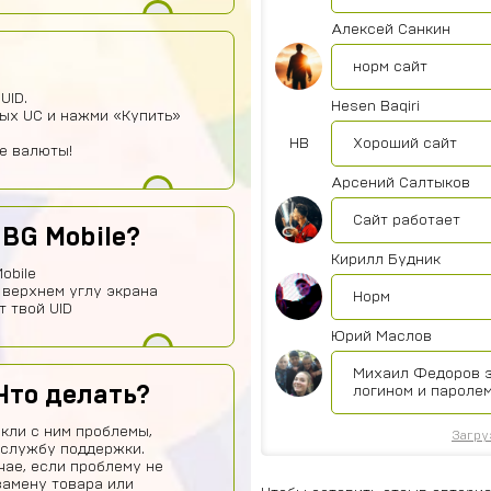
Алексей Санкин
норм сайт
UID.
Hesen Baqiri
ых UC и нажми «Купить»
HB
Хороший сайт
ие валюты!
Арсений Салтыков
Сайт работает
UBG Mobile?
Кирилл Будник
obile
 верхнем углу экрана
Норм
т твой UID
Юрий Маслов
Михаил Федоров з
Что делать?
логином и паролем
кли с ним проблемы,
Загру
 службу поддержки.
чае, если проблему не
замену товара или