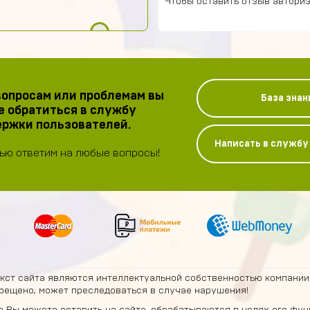
Чтобы оставить отзыв авториз
опросам или проблемам вы
База знан
 обратиться в службу
ржки пользователей.
Написать в служб
ью ответим на любые вопросы!
екст сайта являются интеллектуальной собственностью компании
рещено, может преследоваться в случае нарушения!