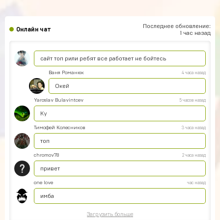
Последнее обновление:
Онлайн чат
1 час назад
Геннадий Быков
5 часов назад
сайт топ рили ребят все работает не бойтесь
Ваня Романюк
4 часа назад
Окей
Yaroslav Bulavintcev
5 часов назад
Ку
Тимофей Колесников
3 часа назад
топ
chromov78
2 часа назад
привет
one love
час назад
имба
Загрузить больше