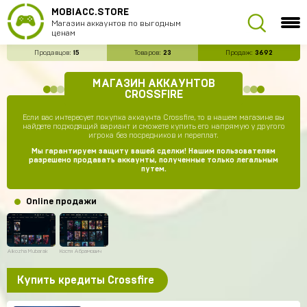
MOBIACC.STORE
Магазин аккаунтов по выгодным
ценам
Продавцов:
15
Товаров:
23
Продаж:
3692
МАГАЗИН АККАУНТОВ
CROSSFIRE
Если вас интересует покупка аккаунта Crossfire, то в нашем магазине вы
найдете подходящий вариант и сможете купить его напрямую у другого
игрока без посредников и переплат.
Мы гарантируем защиту вашей сделки! Нашим пользователям
разрешено продавать аккаунты, полученные только легальным
путем.
Online продажи
Aikozha Mubarak
Костя Абрамович
Купить кредиты Crossfire