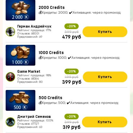
2000 Credits
💰Кредиты: 2000; ✔️Активация: через промокод;
Герман Андрейчук
-20%
Рейтинг продавца: 97%
Купить
599 руб
Отзывов: 68001
руб
479
Предложений: 69
1000 Credits
💰Кредиты: 1000; ✔️Активация: через промокод;
Game Market
-20%
Рейтинг продавца: 98%
Купить
499 руб
Отзывов: 68364
руб
399
Предложений: 80
500 Credits
💰Кредиты: 500; ✔️Активация: через промокод;
Дмитрий Семенов
-20%
Рейтинг продавца: 100%
Купить
399 руб
Отзывов: 67727
руб
319
Предложений: 63