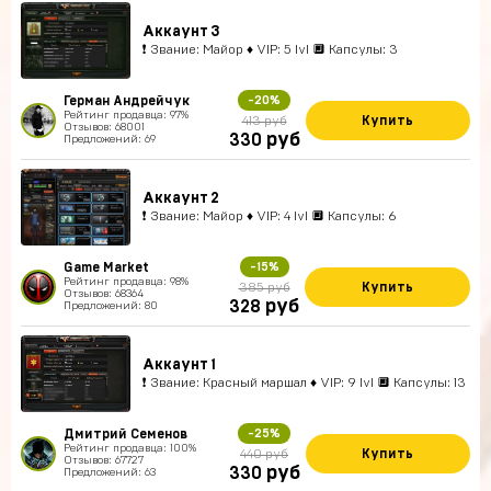
Аккаунт 3
❗ Звание: Майор ♦ VIP: 5 lvl 🔲 Капсулы: 3
Герман Андрейчук
-20%
Рейтинг продавца: 97%
Купить
413 руб
Отзывов: 68001
руб
330
Предложений: 69
Аккаунт 2
❗ Звание: Майор ♦ VIP: 4 lvl 🔲 Капсулы: 6
Game Market
-15%
Рейтинг продавца: 98%
Купить
385 руб
Отзывов: 68364
руб
328
Предложений: 80
Аккаунт 1
❗ Звание: Красный маршал ♦ VIP: 9 lvl 🔲 Капсулы: 13
Дмитрий Семенов
-25%
Рейтинг продавца: 100%
Купить
440 руб
Отзывов: 67727
руб
330
Предложений: 63