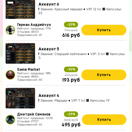
Аккаунт 6
❗ Звание: Красный маршал ♦ VIP: 12 lvl 🔲 Капсулы:
22
Герман Андрейчук
-20%
Рейтинг продавца: 97%
Купить
770 руб
Отзывов: 68001
руб
616
Предложений: 69
Аккаунт 5
❗ Звание: Старший лейтенант ♦ VIP: 3 lvl 🔲 Капсулы:
3
Game Market
-30%
Рейтинг продавца: 98%
Купить
275 руб
Отзывов: 68364
руб
193
Предложений: 80
Аккаунт 4
❗ Звание: Маршал ♦ VIP: 7 lvl 🔲 Капсулы: 19
Дмитрий Семенов
-25%
Рейтинг продавца: 100%
Купить
660 руб
Отзывов: 67727
руб
495
Предложений: 63