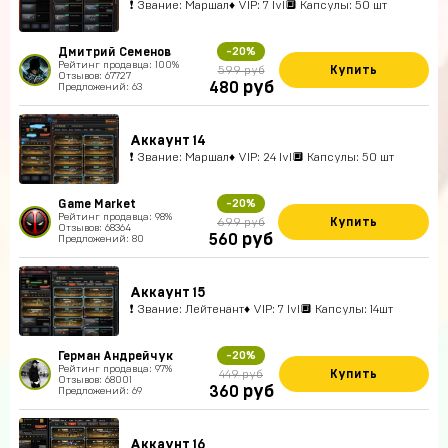
❗ Звание: Маршал♦ VIP: 7 lvl🔲 Капсулы: 50 шт
Дмитрий Семенов
-20%
Рейтинг продавца: 100%
Купить
599 руб
Отзывов: 67727
руб
480
Предложений: 63
Аккаунт 14
❗ Звание: Маршал♦ VIP: 24 lvl🔲 Капсулы: 50 шт
Game Market
-20%
Рейтинг продавца: 98%
Купить
699 руб
Отзывов: 68364
руб
560
Предложений: 80
Аккаунт 15
❗ Звание: Лейтенант♦ VIP: 7 lvl🔲 Капсулы: 14шт
Герман Андрейчук
-20%
Рейтинг продавца: 97%
Купить
449 руб
Отзывов: 68001
руб
360
Предложений: 69
Аккаунт 16