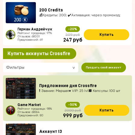
200 Credits
💰Кредиты: 200; ✔️Активация: через промокод;
Герман Андрейчук
-20%
Рейтинг продавца: 97%
Купить
309 руб
Отзывов: 68001
руб
247
Предложений: 69
Купить аккаунты Crossfire
Фильтры
Продать свой аккаунт
Предложение дня Сrossfire
❗ Звание: Маршал♦ VIP: 25 lvl🔲 Капсулы: 100 шт
Game Market
-50%
Рейтинг продавца: 98%
Купить
2000 руб
Отзывов: 68364
руб
999
Предложений: 80
Аккаунт 13