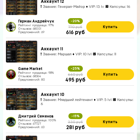
Аккаунт 12
❗ Звание: Генерал-Майор ♦ VIP: 13 lv 🔲 Капсулы: 16
Герман Андрейчук
-20%
Рейтинг продавца: 97%
Купить
770 руб
Отзывов: 68001
руб
616
Предложений: 69
Аккаунт 11
❗ Звание: Маршал ♦ VIP: 10 lvl 🔲 Капсулы: 11
Game Market
-25%
Рейтинг продавца: 98%
Купить
660 руб
Отзывов: 68364
руб
495
Предложений: 80
Аккаунт 10
❗ Звание: Младший лейтенант ♦ VIP: 5 lvl 🔲 Капсулы:
6
Дмитрий Семенов
-15%
Рейтинг продавца: 100%
Купить
330 руб
Отзывов: 67727
руб
281
Предложений: 63