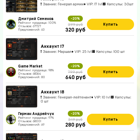
❗ Звание: Генерал армии♦ VIP: 17 lvl🔲 Капсулы: 30шт
Дмитрий Семенов
-20%
Рейтинг продавца: 100%
Купить
399 руб
Отзывов: 67727
руб
320
Предложений: 63
Аккаунт 17
❗ Звание: Маршал♦ VIP: 25 lvl🔲 Капсулы: 100 шт
Game Market
-20%
Рейтинг продавца: 98%
Купить
799 руб
Отзывов: 68364
руб
640
Предложений: 80
Аккаунт 18
❗ Звание: Генерал-лейтенант♦ VIP: 10 lvl🔲 Капсулы:
0 шт
Герман Андрейчук
-20%
Рейтинг продавца: 97%
Купить
349 руб
Отзывов: 68001
руб
280
Предложений: 69