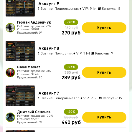
Аккаунт 9
❗ Звание: Подполковник ♦ VIP: 9 lvl 🔲 Капсулы: 8
Герман Андрейчук
-20%
Рейтинг продавца: 97%
Купить
462 руб
Отзывов: 68001
руб
370
Предложений: 69
Аккаунт 8
❗ Звание: Полковник ♦ VIP: 11 lvl 🔲 Капсулы: 7
Game Market
-25%
Рейтинг продавца: 98%
Купить
385 руб
Отзывов: 68364
руб
289
Предложений: 80
Аккаунт 7
❗ Звание: Генерал-майор ♦ VIP: 9 lvl 🔲 Капсулы: 15
Дмитрий Семенов
-20%
Рейтинг продавца: 100%
Купить
550 руб
Отзывов: 67727
руб
440
Предложений: 63